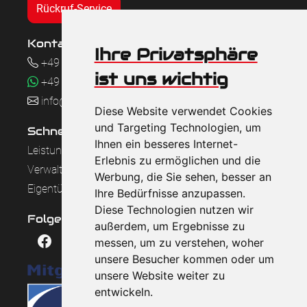
Rückruf-Service
Kontakt
Ihre Privatsphäre
+49 (0) 6332 460 17 15
ist uns wichtig
+49 (0) 170 1837 851
info@casper-immobilien.de
Diese Website verwendet Cookies
und Targeting Technologien, um
Schnellzugriff
Ihnen ein besseres Internet-
Leistungen
Erlebnis zu ermöglichen und die
Verwalterwechsel
Werbung, die Sie sehen, besser an
Eigentümerlogin
Ihre Bedürfnisse anzupassen.
Diese Technologien nutzen wir
Folge uns auf
außerdem, um Ergebnisse zu
messen, um zu verstehen, woher
unsere Besucher kommen oder um
unsere Website weiter zu
entwickeln.