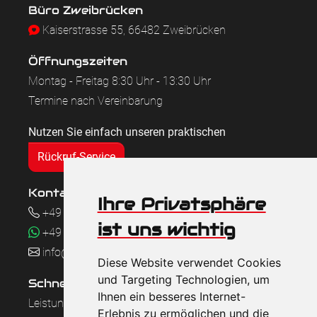
Büro Zweibrücken
Kaiserstrasse 55, 66482 Zweibrücken
Öffnungszeiten
Montag - Freitag 8:30 Uhr - 13:30 Uhr
Termine nach Vereinbarung
Nutzen Sie einfach unseren praktischen
Rückruf-Service
Kontakt
Ihre Privatsphäre
+49 (0) 6332 460 17 15
ist uns wichtig
+49 (0) 170 1837 851
info@casper-immobilien.de
Diese Website verwendet Cookies
und Targeting Technologien, um
Schnellzugriff
Ihnen ein besseres Internet-
Leistungen
Erlebnis zu ermöglichen und die